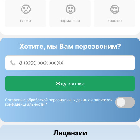
🙁
🙂
😍
плохо
нормально
хорошо
Хотите, мы Вам перезвоним?
Жду звонка
Согласен с
обработкой персональных данных
и
политикой
конфиденциальности
*
Лицензии