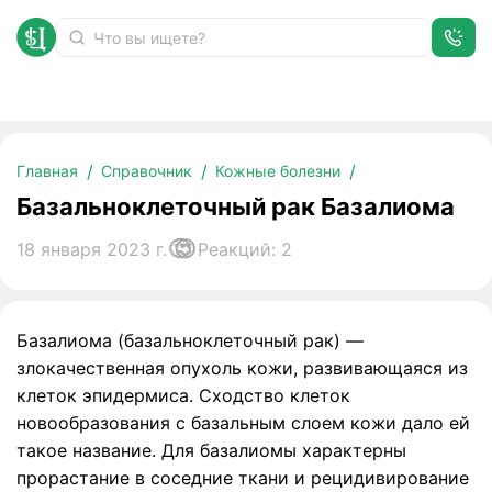
Базальноклеточный рак Базалиома
Главная
Справочник
Кожные болезни
Базальноклеточный рак Базалиома
18 января 2023 г.
Реакций: 2
Базалиома (базальноклеточный рак) —
злокачественная опухоль кожи, развивающаяся из
клеток эпидермиса. Сходство клеток
новообразования с базальным слоем кожи дало ей
такое название. Для базалиомы характерны
прорастание в соседние ткани и рецидивирование