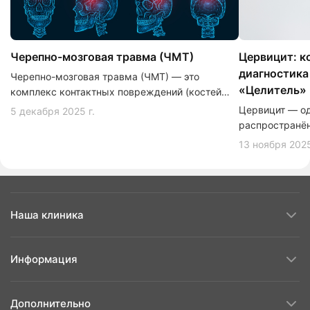
Черепно-мозговая травма (ЧМТ)
Цервицит: к
диагностика
Черепно-мозговая травма (ЧМТ) — это
«Целитель»
комплекс контактных повреждений (костей
черепа, мягких покровов головы) и
Цервицит — од
5 декабря 2025 г.
внутричерепных нарушений (тканей мозга,
распространён
мозговых оболочек, сосудов и нервов),
заболеваний, 
13 ноября 2025
возникающий вследствие механического
здоровья женщ
воздействия.
в период бере
Наша клиника
Информация
Дополнительно