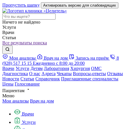
Пропустить шапку
Активировать версию для слабовидящих
Ничего не найдено
Услуги
Врачи
Статьи
Все результаты поиска
Мои анализы
Врач на дом
Запись на приём
8
(928) 517 15 15
Ежедневно с 8:00 до 20:00
Врачи
Услуги
Детям
Лаборатория
Хирургия
ОМС
Диагностика
О нас
Адреса
Чекапы
Вопросы-ответы
Отзывы
Новости
Статьи
Справочник
Приглашенные специалисты
Цены
Голосование
Пациентам
Меню
Мои анализы
Врач на дом
Врачи
Услуги