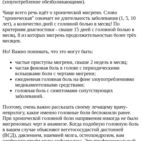
(злоупотребление обезболивающими).
Чаще всего речь идёт о хронической мигрени. Слово
"хроническая" означает не длительность заболевания (1, 5, 10
лет), а количество дней с головной болью в месяц! По
критериям диагностики - свыше 15 дней с головной болью в
месяц, 8 из которых мигрень продолжительностью более трёх
месяцев.
Но! Важно понимать, что это могут быть:
частые приступы мигрени, свыше 2 недель в месяц;
частая фоновая боль в голове с периодическими
вспышками боли с чертами мигрени;
ежедневная головная боль на фоне злоупотреблениями
медикаментозными средствами;
головная боль с симптомами сопутствующих
заболеваний.
Поэтому, очень важно рассказать своему лечащему врачу-
неврологу, какие именно головные боли беспокоили ранее.
При хронической головной боли напряжения никогда не было
мигренозных черт в анамнезе. Когда подобную головную боль
в вашем случае объясняют вегетососудистой дистонией
(ВСД), давлением, ишемией мозга, остеохондрозом, вам
необходим приём врача-цефалголога. Это профессиональный