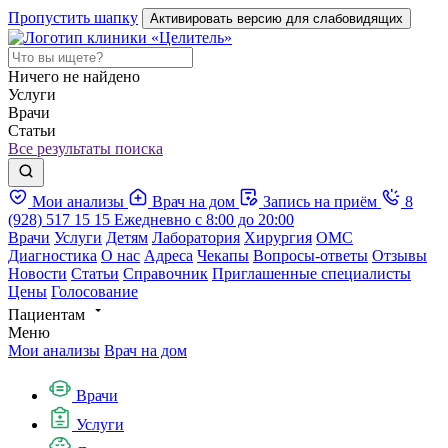
Пропустить шапку
Активировать версию для слабовидящих
Ничего не найдено
Услуги
Врачи
Статьи
Все результаты поиска
Мои анализы
Врач на дом
Запись на приём
8
(928) 517 15 15
Ежедневно с 8:00 до 20:00
Врачи
Услуги
Детям
Лаборатория
Хирургия
ОМС
Диагностика
О нас
Адреса
Чекапы
Вопросы-ответы
Отзывы
Новости
Статьи
Справочник
Приглашенные специалисты
Цены
Голосование
Пациентам
Меню
Мои анализы
Врач на дом
Врачи
Услуги