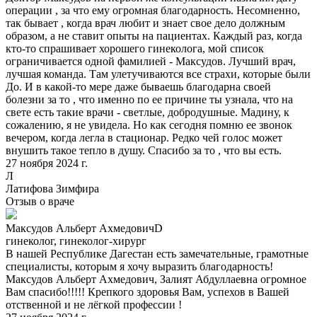
операции , за что ему огромная благодарность. Несомненно,
так бывает , когда врач любит и знает свое дело должным
образом, а не ставит опыты на пациентах. Каждый раз, когда
кто-то спрашивает хорошего гинеколога, мой список
ограничивается одной фамилией - Максудов. Лучший врач,
лучшая команда. Там улетучиваются все страхи, которые были
До. И в какой-то мере даже бываешь благодарна своей
болезни за то , что именно по ее причине ты узнала, что на
свете есть такие врачи - светлые, добродушные. Мадину, к
сожалению, я не увидела. Но как сегодня помню ее звонок
вечером, когда легла в стационар. Редко чей голос может
внушить такое тепло в душу. Спасибо за то , что вы есть.
27 ноября 2024 г.
Л
Латифова Зимфира
Отзыв о враче
Максудов Альберт АхмедовичD
гинеколог, гинеколог-хирург
В нашей Республике Дагестан есть замечательные, грамотные
специалисты, которым я хочу выразить благодарность!
Максудов Альберт Ахмедович, Залият Абдуллаевна огромное
Вам спасибо!!!!! Крепкого здоровья Вам, успехов в Вашей
отственной и не лёгкой профессии !