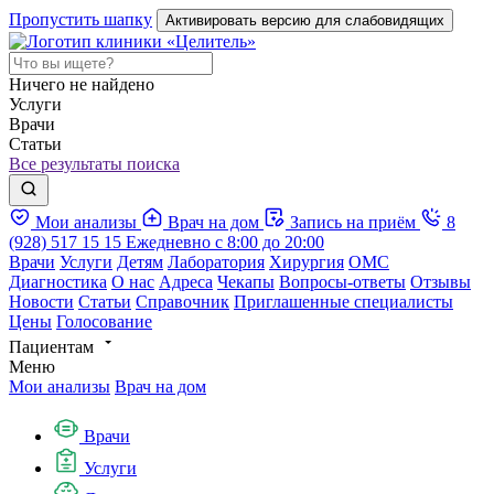
Пропустить шапку
Активировать версию для слабовидящих
Ничего не найдено
Услуги
Врачи
Статьи
Все результаты поиска
Мои анализы
Врач на дом
Запись на приём
8
(928) 517 15 15
Ежедневно с 8:00 до 20:00
Врачи
Услуги
Детям
Лаборатория
Хирургия
ОМС
Диагностика
О нас
Адреса
Чекапы
Вопросы-ответы
Отзывы
Новости
Статьи
Справочник
Приглашенные специалисты
Цены
Голосование
Пациентам
Меню
Мои анализы
Врач на дом
Врачи
Услуги