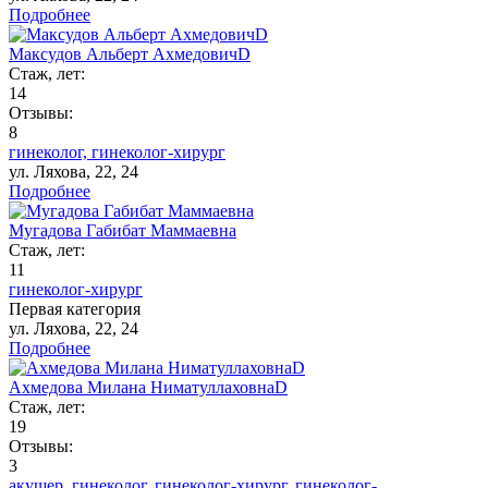
Подробнее
Максудов Альберт АхмедовичD
Стаж, лет:
14
Отзывы:
8
гинеколог,
гинеколог-хирург
ул. Ляхова, 22, 24
Подробнее
Мугадова Габибат Маммаевна
Стаж, лет:
11
гинеколог-хирург
Первая категория
ул. Ляхова, 22, 24
Подробнее
Ахмедова Милана НиматуллаховнаD
Стаж, лет:
19
Отзывы:
3
акушер,
гинеколог,
гинеколог-хирург,
гинеколог-