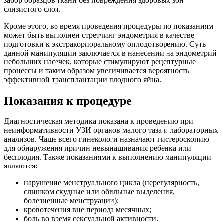
забор образцов ткани без повреждения здоровых зон
слизистого слоя.
Кроме этого, во время проведения процедуры по показаниям
может быть выполнен стретчинг эндометрия в качестве
подготовки к экстракорпоральному оплодотворению. Суть
данной манипуляции заключается в нанесении на эндометрий
небольших насечек, которые стимулируют рецептурные
процессы и таким образом увеличивается вероятность
эффективной трансплантации плодного яйца.
Показания к процедуре
Диагностическая методика показана к проведению при
неинформативности УЗИ органов малого таза и лабораторных
анализов. Чаще всего гинекологи назначают гистероскопию
для обнаружения причин невынашивания ребенка или
бесплодия. Также показаниями к выполнению манипуляции
являются:
нарушение менструального цикла (нерегулярность,
слишком скудные или обильные выделения,
болезненные менструации);
кровотечения вне периода месячных;
боль во время сексуальной активности.