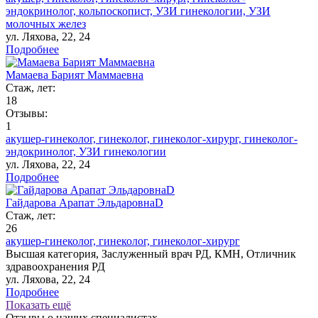
эндокринолог,
кольпоскопист,
УЗИ гинекологии,
УЗИ
молочных желез
ул. Ляхова, 22, 24
Подробнее
Мамаева Барият Маммаевна
Стаж, лет:
18
Отзывы:
1
акушер-гинеколог,
гинеколог,
гинеколог-хирург,
гинеколог-
эндокринолог,
УЗИ гинекологии
ул. Ляхова, 22, 24
Подробнее
Гайдарова Арапат ЭльдаровнаD
Стаж, лет:
26
акушер-гинеколог,
гинеколог,
гинеколог-хирург
Высшая категория,
Заслуженный врач РД,
КМН,
Отличник
здравоохранения РД
ул. Ляхова, 22, 24
Подробнее
Показать ещё
Отзывы о наших специалистах