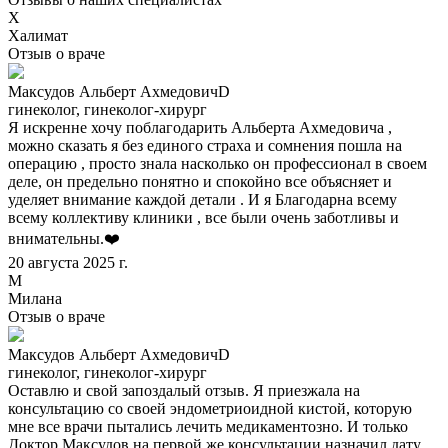
Х
Халимат
Отзыв о враче
Максудов Альберт АхмедовичD
гинеколог, гинеколог-хирург
Я искренне хочу поблагодарить Альберта Ахмедовича ,
можно сказать я без единого страха и сомнения пошла на
операцию , просто знала насколько он профессионал в своем
деле, он предельно понятно и спокойно все объясняет и
уделяет внимание каждой детали . И я Благодарна всему
всему коллективу клиники , все были очень заботливы и
внимательны.❤️
20 августа 2025 г.
М
Милана
Отзыв о враче
Максудов Альберт АхмедовичD
гинеколог, гинеколог-хирург
Оставлю и свой запоздалый отзыв. Я приезжала на
консультацию со своей эндометриоидной кистой, которую
мне все врачи пытались лечить медикаментозно. И только
Доктор Максудов на первой же консультации назначил дату