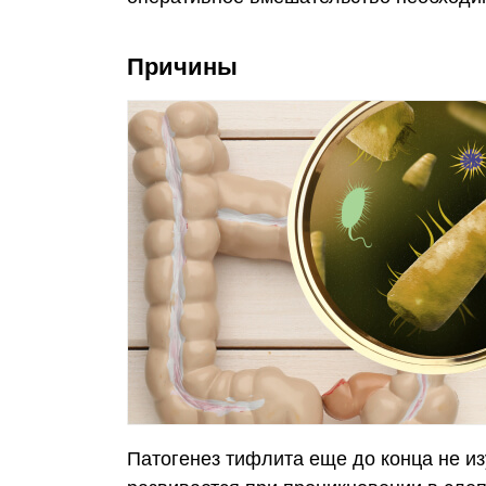
Причины
Патогенез тифлита еще до конца не из