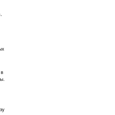
,
ых
 в
ы.
зу