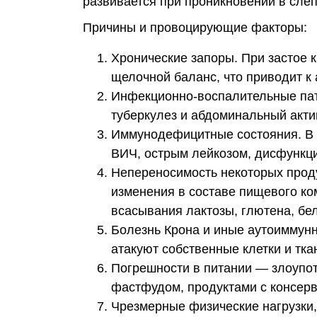
развивается при проникновении в сле
Причины и провоцирующие факторы:
Хронические запоры. При застое 
щелочной баланс, что приводит к
Инфекционно-воспалительные пат
туберкулез и абдоминальный акти
Иммунодефицитные состояния. В г
ВИЧ, острым лейкозом, дисфункци
Непереносимость некоторых проду
изменения в составе пищевого к
всасывания лактозы, глютена, бе
Болезнь Крона и иные аутоиммунн
атакуют собственные клетки и тка
Погрешности в питании — злоупот
фастфудом, продуктами с консерв
Чрезмерные физические нагрузки