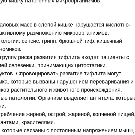
пую кишку патогенных микроорганизмов.
каловых масс в слепой кишке нарушается кислотно-
 активному размножению микроорганизмов.
ологии: сепсис, грипп, брюшной тиф, кишечный
номикоз.
руппу риска развития тифлита входят пациенты с
ей селезенки, принимающих цитостатики.
ктов. Спровоцировать развитие тифлита могут
омка, которые вызваны нарушением переваривания и
лков растительного и животного происхождения.
ые патологии. Организм выделяет антитела, которы
ни.
ребление жирной, острой, жареной, копченой пищей
антами, красителями.
, которые связаны с постоянным напряжением мышц