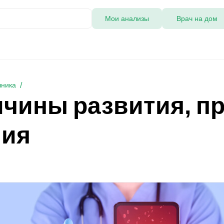
Мои анализы
Врач на дом
 лечения
чника
чины развития, пр
ния