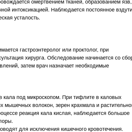
овождается омертвением тканей, образованием язв,
ной интоксикацией. Наблюдается постоянное вздут
еская усталость.
мается гастроэнтеролог или проктолог, при
сультация хирурга. Обследование начинается со сбо
явлений, затем врач назначает необходимые
 кала под микроскопом. При тифлите в каловых
х мышечных волокон, зерен крахмала и растительно
роцессе реакция кала кислая, наблюдается большое
лоры.
роводят для исключения кишечного кровотечения.