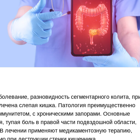
олевание, разновидность сегментарного колита, пр
влечена слепая кишка. Патология преимущественно
ммунитетом, с хроническими запорами. Основные
, тупая боль в правой части подвздошной области,
. В лечении применяют медикаментозную терапию,
о при деструкции стенки кишечника.