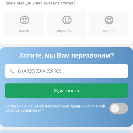
Какие эмоции у вас вызвала статья?
🙁
🙂
😍
плохо
нормально
хорошо
Хотите, мы Вам перезвоним?
Жду звонка
Согласен с
обработкой персональных данных
и
политикой
конфиденциальности
*