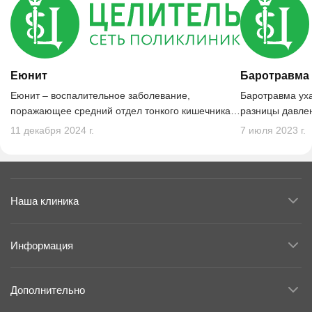
Еюнит
Баротравма 
Еюнит – воспалительное заболевание,
Баротравма ух
поражающее средний отдел тонкого кишечника –
разницы давле
тощую кишку.
средой.
11 декабря 2024 г.
7 июля 2023 г.
Наша клиника
Информация
Дополнительно