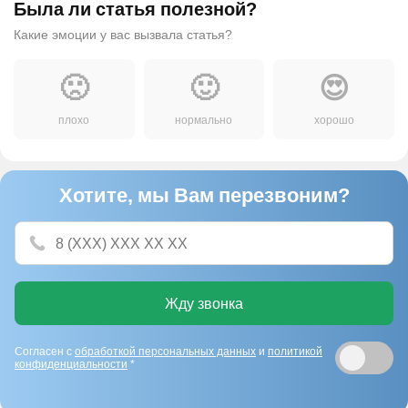
Была ли статья полезной?
Какие эмоции у вас вызвала статья?
🙁
🙂
😍
плохо
нормально
хорошо
Хотите, мы Вам перезвоним?
Жду звонка
Согласен с
обработкой персональных данных
и
политикой
конфиденциальности
*