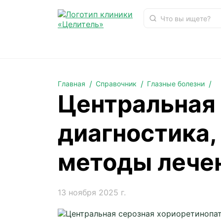
Центральная серозная хориоретинопатия: диа
Главная
Справочник
Глазные болезни
Центральная 
диагностика,
методы лече
13 ноября 2025 г.