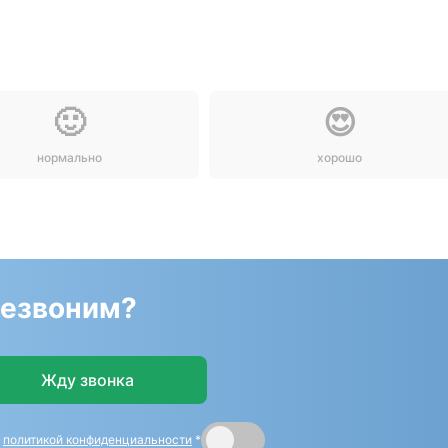
🙂
😍
нормально
хорошо
резвоним?
Жду звонка
и
политикой конфиденциальности
*