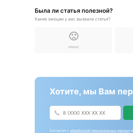
Была ли статья полезной?
Какие эмоции у вас вызвала статья?
🙁
плохо
Хотите, мы Вам пе
Согласен с
обработкой персональных данных