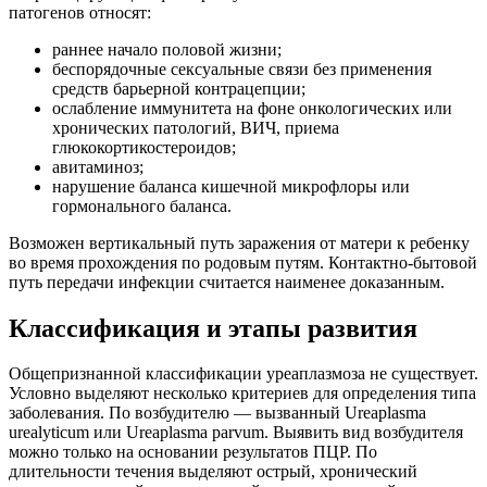
патогенов относят:
раннее начало половой жизни;
беспорядочные сексуальные связи без применения
средств барьерной контрацепции;
ослабление иммунитета на фоне онкологических или
хронических патологий, ВИЧ, приема
глюкокортикостероидов;
авитаминоз;
нарушение баланса кишечной микрофлоры или
гормонального баланса.
Возможен вертикальный путь заражения от матери к ребенку
во время прохождения по родовым путям. Контактно-бытовой
путь передачи инфекции считается наименее доказанным.
Классификация и этапы развития
Общепризнанной классификации уреаплазмоза не существует.
Условно выделяют несколько критериев для определения типа
заболевания. По возбудителю — вызванный Ureaplasma
urealyticum или Ureaplasma parvum. Выявить вид возбудителя
можно только на основании результатов ПЦР. По
длительности течения выделяют острый, хронический