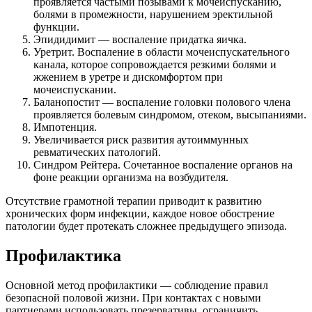
проявляется частыми позывами к мочеиспусканию,
болями в промежности, нарушением эректильной
функции.
Эпидидимит — воспаление придатка яичка.
Уретрит. Воспаление в области мочеиспускательного
канала, которое сопровождается резкими болями и
жжением в уретре и дискомфортом при
мочеиспускании.
Баланопостит — воспаление головки полового члена
проявляется болевым синдромом, отеком, высыпаниями.
Импотенция.
Увеличивается риск развития аутоиммунных
ревматических патологий.
Синдром Рейтера. Сочетанное воспаление органов на
фоне реакции организма на возбудителя.
Отсутствие грамотной терапии приводит к развитию
хронических форм инфекции, каждое новое обострение
патологии будет протекать сложнее предыдущего эпизода.
Профилактика
Основной метод профилактики — соблюдение правил
безопасной половой жизни. При контактах с новыми
партнерами использовать презервативы, ограничить