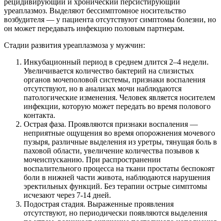
рецидивирующий и хронический персистирующий
уреаплазмоз. Выделяют бессимптомное носительство
возбудителя — у пациента отсутствуют симптомы болезни, но
он может передавать инфекцию половым партнерам.
Стадии развития уреаплазмоза у мужчин:
Инкубационный период в среднем длится 2–4 недели.
Увеличивается количество бактерий на слизистых
органов мочеполовой системы, признаки воспаления
отсутствуют, но в анализах мочи наблюдаются
патологические изменения. Человек является носителем
инфекции, которую может передать во время полового
контакта.
Острая фаза. Проявляются признаки воспаления —
неприятные ощущения во время опорожнения мочевого
пузыря, различные выделения из уретры, тянущая боль в
паховой области, увеличение количества позывов к
мочеиспусканию. При распространении
воспалительного процесса на ткани простаты беспокоят
боли в нижней части живота, наблюдаются нарушения
эректильных функций. Без терапии острые симптомы
исчезают через 7-14 дней.
Подострая стадия. Выраженные проявления
отсутствуют, но периодически появляются выделения