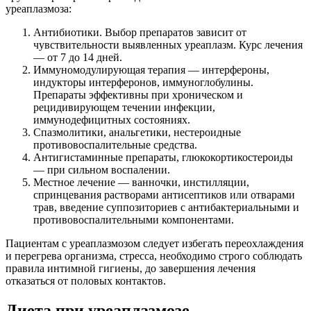
уреаплазмоза:
Антибиотики. Выбор препаратов зависит от
чувствительности выявленных уреаплазм. Курс лечения
— от 7 до 14 дней.
Иммуномодулирующая терапия — интерфероны,
индукторы интерферонов, иммуноглобулины.
Препараты эффективны при хроническом и
рецидивирующем течении инфекции,
иммунодефицитных состояниях.
Спазмолитики, анальгетики, нестероидные
противовоспалительные средства.
Антигистаминные препараты, глюкокортикостероиды
— при сильном воспалении.
Местное лечение — ванночки, инстилляции,
спринцевания растворами антисептиков или отварами
трав, введение суппозиториев с антибактериальными и
противовоспалительными компонентами.
Пациентам с уреаплазмозом следует избегать переохлаждения
и перегрева организма, стресса, необходимо строго соблюдать
правила интимной гигиены, до завершения лечения
отказаться от половых контактов.
Диета при уреаплазмозе