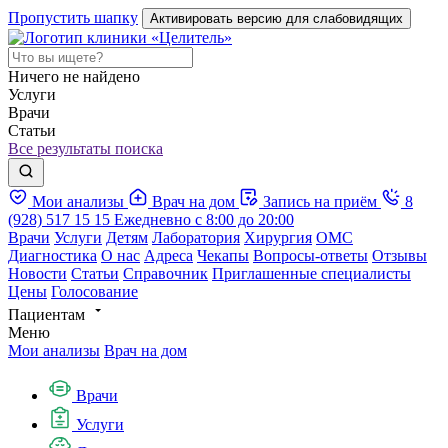
Пропустить шапку
Активировать версию для слабовидящих
Ничего не найдено
Услуги
Врачи
Статьи
Все результаты поиска
Мои анализы
Врач на дом
Запись на приём
8
(928) 517 15 15
Ежедневно с 8:00 до 20:00
Врачи
Услуги
Детям
Лаборатория
Хирургия
ОМС
Диагностика
О нас
Адреса
Чекапы
Вопросы-ответы
Отзывы
Новости
Статьи
Справочник
Приглашенные специалисты
Цены
Голосование
Пациентам
Меню
Мои анализы
Врач на дом
Врачи
Услуги