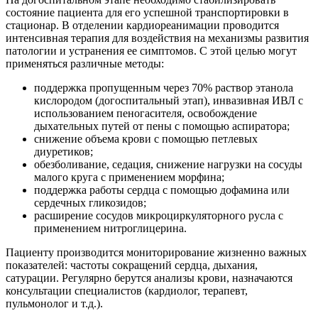
состояние пациента для его успешной транспортировки в
стационар. В отделении кардиореанимации проводится
интенсивная терапия для воздействия на механизмы развития
патологии и устранения ее симптомов. С этой целью могут
применяться различные методы:
поддержка пропущенным через 70% раствор этанола
кислородом (догоспитальный этап), инвазивная ИВЛ с
использованием пеногасителя, освобождение
дыхательных путей от пены с помощью аспиратора;
снижение объема крови с помощью петлевых
диуретиков;
обезболивание, седация, снижение нагрузки на сосуды
малого круга с применением морфина;
поддержка работы сердца с помощью дофамина или
сердечных гликозидов;
расширение сосудов микроциркуляторного русла с
применением нитроглицерина.
Пациенту производится мониторирование жизненно важных
показателей: частоты сокращений сердца, дыхания,
сатурации. Регулярно берутся анализы крови, назначаются
консультации специалистов (кардиолог, терапевт,
пульмонолог и т.д.).