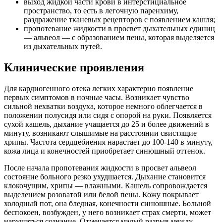
выход жидкой части крови в интерстициальное
пространство, то есть в легочную паренхиму,
раздражение тканевых рецепторов с появлением кашля;
пропотевание жидкости в просвет дыхательных единиц
— альвеол — с образованием пены, которая выделяется
из дыхательных путей.
Клинические проявления
Для кардиогенного отека легких характерно появление
первых симптомов в ночные часы. Возникает чувство
сильной нехватки воздуха, которое немного облегчается в
положении полусидя или сидя с опорой на руки. Появляется
сухой кашель, дыхание учащается до 25 и более движений в
минуту, возникают слышимые на расстоянии свистящие
хрипы. Частота сердцебиения нарастает до 100-140 в минуту,
кожа лица и конечностей приобретает синюшный оттенок.
После начала пропотевания жидкости в просвет альвеол
состояние больного резко ухудшается. Дыхание становится
клокочущим, хрипы — влажными. Кашель сопровождается
выделением розоватой или белой пены. Кожу покрывает
холодный пот, она бледная, конечности синюшные. Больной
беспокоен, возбужден, у него возникает страх смерти, может
нарушаться сознание. Отмечается малый разрыв между