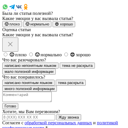
Была ли статья полезной?
Какие эмоции у вас вызвала статья?
🙁
плохо
🙂
нормально
😍
хорошо
Оценка статьи
Какие эмоции у вас вызвала статья?
🙁
плохо
🙂
нормально
😍
хорошо
Что вас разочаровало?
написано непонятным языком
тема не раскрыта
мало полезной информации
Что вас понравилось?
написано понятным языком
тема раскрыта
много полезной информации
Готово
Хотите, мы Вам перезвоним?
Жду звонка
Согласен с
обработкой персональных данных
и
политикой
конфиденциальности
*