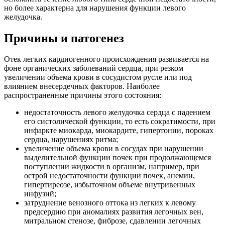
но более характерна для нарушения функции левого
желудочка.
Причины и патогенез
Отек легких кардиогенного происхождения развивается на
фоне органических заболеваний сердца, при резком
увеличении объема крови в сосудистом русле или под
влиянием внесердечных факторов. Наиболее
распространенные причины этого состояния:
недостаточность левого желудочка сердца с падением
его систолической функции, то есть сократимости, при
инфаркте миокарда, миокардите, гипертонии, пороках
сердца, нарушениях ритма;
увеличение объема крови в сосудах при нарушении
выделительной функции почек при продолжающемся
поступлении жидкости в организм, например, при
острой недостаточности функции почек, анемии,
гипертиреозе, избыточном объеме внутривенных
инфузий;
затруднение венозного оттока из легких к левому
предсердию при аномалиях развития легочных вен,
митральном стенозе, фиброзе, сдавлении легочных