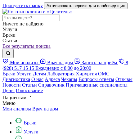
Пропустить шапку
Активировать версию для слабовидящих
Ничего не найдено
Услуги
Врачи
Статьи
Все результаты поиска
Мои анализы
Врач на дом
Запись на приём
8
(928) 517 15 15
Ежедневно с 8:00 до 20:00
Врачи
Услуги
Детям
Лаборатория
Хирургия
ОМС
Диагностика
О нас
Адреса
Чекапы
Вопросы-ответы
Отзывы
Новости
Статьи
Справочник
Приглашенные специалисты
Цены
Голосование
Пациентам
Меню
Мои анализы
Врач на дом
Врачи
Услуги