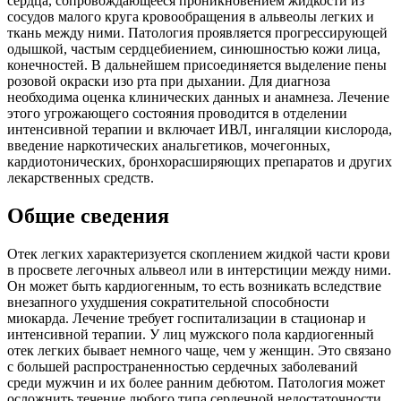
сердца, сопровождающееся проникновением жидкости из
сосудов малого круга кровообращения в альвеолы легких и
ткань между ними. Патология проявляется прогрессирующей
одышкой, частым сердцебиением, синюшностью кожи лица,
конечностей. В дальнейшем присоединяется выделение пены
розовой окраски изо рта при дыхании. Для диагноза
необходима оценка клинических данных и анамнеза. Лечение
этого угрожающего состояния проводится в отделении
интенсивной терапии и включает ИВЛ, ингаляции кислорода,
введение наркотических анальгетиков, мочегонных,
кардиотонических, бронхорасширяющих препаратов и других
лекарственных средств.
Общие сведения
Отек легких характеризуется скоплением жидкой части крови
в просвете легочных альвеол или в интерстиции между ними.
Он может быть кардиогенным, то есть возникать вследствие
внезапного ухудшения сократительной способности
миокарда. Лечение требует госпитализации в стационар и
интенсивной терапии. У лиц мужского пола кардиогенный
отек легких бывает немного чаще, чем у женщин. Это связано
с большей распространенностью сердечных заболеваний
среди мужчин и их более ранним дебютом. Патология может
осложнить течение любого типа сердечной недостаточности,