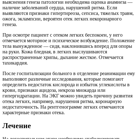
выяснения генеза патологии необходима оценка анамнеза —
наличие заболеваний сердца, нарушений ритма. Если
выявляются признаки гипертиреоза, сепсиса, тяжелых травм,
ожога, эклампсии, вероятен отек легких некоронарного
генеза.
При осмотре пациент с отеком легких беспокоен, у него
отмечается моторное и психическое возбуждение. Положение
тела вынужденное — сидя, наклонившись вперед для опоры
на руки. Кожа бледная, в легких выслушиваются
распространенные хрипы, дыхание жесткое. Отмечается
тахикардия.
После госпитализации больного в отделение реанимации ему
выполняют различные исследования, которые помогают
определить недостаток кислорода и избыток углекислоты в
крови, признаки ацидоза, некроза миокарда или
гипергидратации. На ЭКГ можно увидеть причину развития
отека легких, например, нарушения ритма, коронарную
недостаточность. На рентгенограмме легких отмечаются
характерные признаки отека.
Лечение
На догоспитальном этапе необходимо стабилизировать