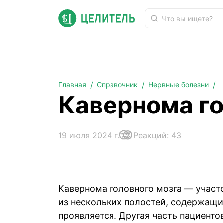
Кавернома головного мозга
Главная
Справочник
Нервные болезни
Кавернома го
19 июля 2024 г.
Реакций: 43
Кавернома головного мозга — участ
из нескольких полостей, содержащи
проявляется. Другая часть пациенто