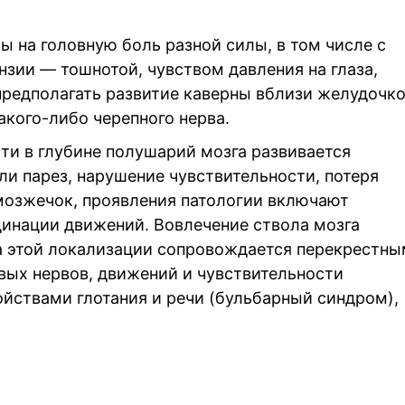
 на головную боль разной силы, в том числе с
зии — тошнотой, чувством давления на глаза,
предполагать развитие каверны вблизи желудочк
акого-либо черепного нерва.
ти в глубине полушарий мозга развивается
ли парез, нарушение чувствительности, потеря
 мозжечок, проявления патологии включают
инации движений. Вовлечение ствола мозга
а этой локализации сопровождается перекрестн
ых нервов, движений и чувствительности
йствами глотания и речи (бульбарный синдром),