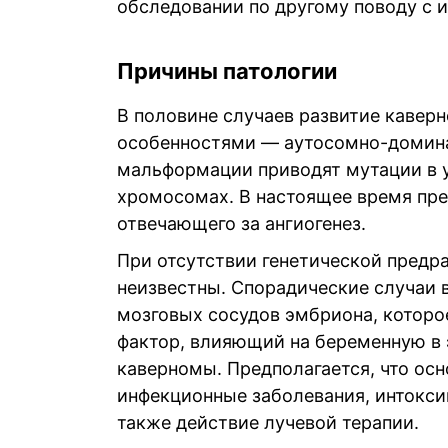
обследовании по другому поводу с 
Причины патологии
В половине случаев развитие кавер
особенностями — аутосомно-домина
мальформации приводят мутации в у
хромосомах. В настоящее время пре
отвечающего за ангиогенез.
При отсутствии генетической предр
неизвестны. Спорадические случаи 
мозговых сосудов эмбриона, которое
фактор, влияющий на беременную в 
каверномы. Предполагается, что ос
инфекционные заболевания, интоксик
также действие лучевой терапии.