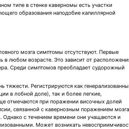
ном типе в стенке каверномы есть участки
ующего образования наподобие капиллярной
оловного мозга симптомы отсутствуют. Первые
ь в любом возрасте. Это зависит от расположени
змера. Среди симптомов преобладает судорожный
нь тяжести. Регистрируются как генерализованны
ии в лобной доле), так и более легкие,
ще отмечаются при поражении височных долей
псии, связанной с кавернозным поражением мозга
в. Однако с течением времени они учащаются и
ализованными. Может возникать невосприимчивос