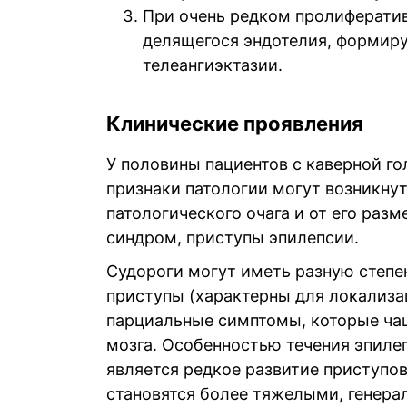
При очень редком пролифератив
делящегося эндотелия, формир
телеангиэктазии.
Клинические проявления
У половины пациентов с каверной г
признаки патологии могут возникнут
патологического очага и от его ра
синдром, приступы эпилепсии.
Судороги могут иметь разную степе
приступы (характерны для локализац
парциальные симптомы, которые ча
мозга. Особенностью течения эпиле
является редкое развитие приступо
становятся более тяжелыми, генер