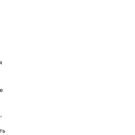
я
е
,
ть