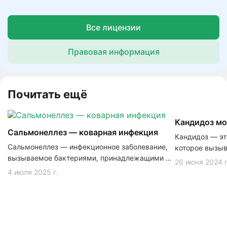
Все лицензии
Правовая информация
Почитать ещё
Кандидоз м
Сальмонеллез — коварная инфекция
Кандидоз — эт
Сальмонеллез — инфекционное заболевание,
которое вызыв
вызываемое бактериями, принадлежащими к
сопровождает
26 июня 2024 г
роду Salmonella.
оболочек, в р
4 июля 2025 г.
внутренние ор