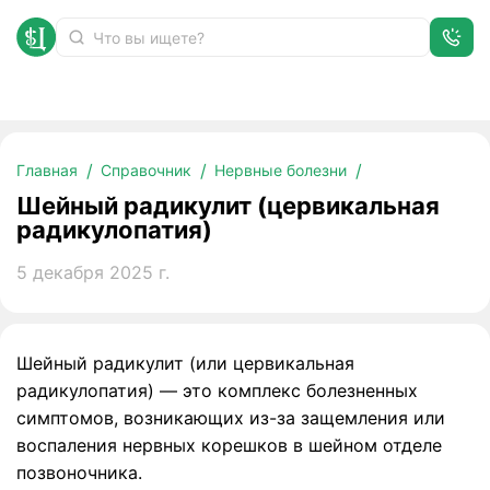
Шейный радикулит (цервикальная радикулопатия)
Главная
Справочник
Нервные болезни
Шейный радикулит (цервикальная
радикулопатия)
5 декабря 2025 г.
Шейный радикулит (или цервикальная
радикулопатия) — это комплекс болезненных
симптомов, возникающих из-за защемления или
воспаления нервных корешков в шейном отделе
позвоночника.