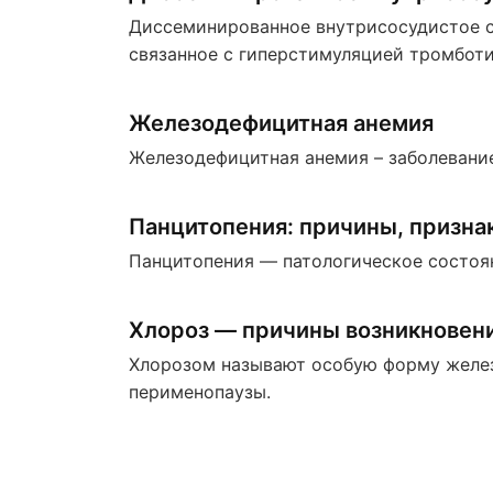
Диссеминированное внутрисосудистое с
связанное с гиперстимуляцией тромботи
Железодефицитная анемия
Железодефицитная анемия – заболевание
Панцитопения: причины, призна
Панцитопения — патологическое состоян
Хлороз — причины возникновени
Хлорозом называют особую форму желез
перименопаузы.