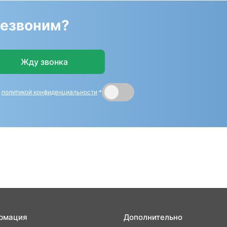
резвоним?
Жду звонка
и
политикой конфиденциальности
*
рмация
Дополнительно