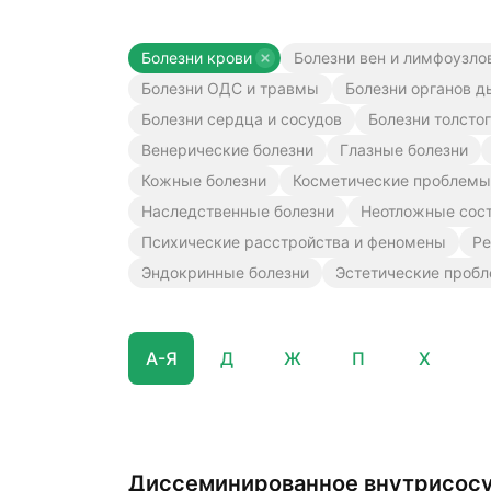
Болезни крови
Болезни вен и лимфоузло
Болезни ОДС и травмы
Болезни органов д
Болезни сердца и сосудов
Болезни толсто
Венерические болезни
Глазные болезни
Кожные болезни
Косметические проблемы
Наследственные болезни
Неотложные сос
Психические расстройства и феномены
Ре
Эндокринные болезни
Эстетические проб
А-Я
Д
Ж
П
Х
Диссеминированное внутрисосу