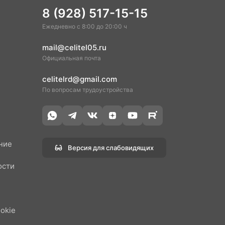
8 (928) 517-15-15
Ежедневно с 8:00 до 20:00 ч
mail@celitel05.ru
Официальная почта
celitelrd@gmail.com
По вопросам трудоустройства
ние
Версия для слабовидящих
ости
н
okie