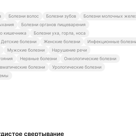
в
Болезни волос
Болезни зубов
Болезни молочных желе
ыхания
Болезни органов пищеварения
го кишечника
Болезни уха, горла, носа
Детские болезни
Женские болезни
Инфекционные болезн
Мужские болезни
Нарушение речи
тояния
Нервные болезни
Онкологические болезни
вматические болезни
Урологические болезни
лемы
дистое свертывание