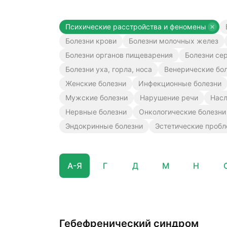
Психические расстройства и феномены
Болезни крови
Болезни молочных желез
Болезни органов пищеварения
Болезни се
Болезни уха, горла, носа
Венерические бо
Женские болезни
Инфекционные болезни
Мужские болезни
Нарушение речи
Насл
Нервные болезни
Онкологические болезни
Эндокринные болезни
Эстетические проб
А-Я
Г
Д
М
Н
Гебефренический синдром