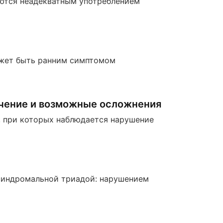
уются неадекватным употреблением
ожет быть ранним симптомом
ечение и возможные осложнения
, при которых наблюдается нарушение
синдромальной триадой: нарушением