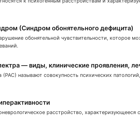
тносятся к психогенным расстройствам и характериз
дром (Синдром обонятельного дефицита)
арушение обонятельной чувствительности, которое м
еваний.
пектра — виды, клинические проявления, л
 (РАС) называют совокупность психических патологий
гиперактивности
оневрологическое расстройство, характеризующееся 