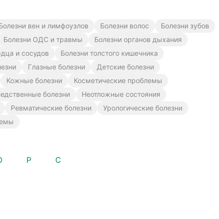
Болезни вен и лимфоузлов
Болезни волос
Болезни зубов
Болезни ОДС и травмы
Болезни органов дыхания
рдца и сосудов
Болезни толстого кишечника
лезни
Глазные болезни
Детские болезни
Кожные болезни
Косметические проблемы
едственные болезни
Неотложные состояния
Ревматические болезни
Урологические болезни
лемы
О
Р
С