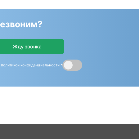
резвоним?
Жду звонка
и
политикой конфиденциальности
*