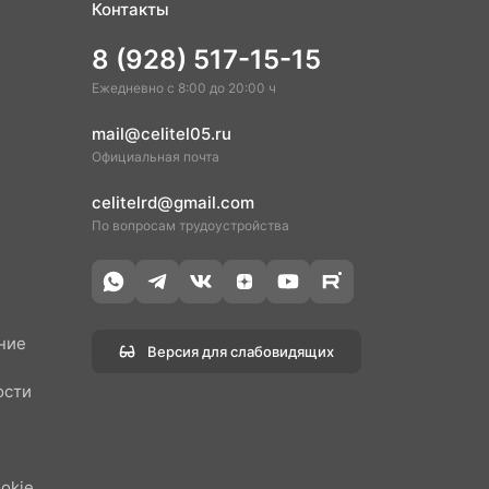
Контакты
8 (928) 517-15-15
Ежедневно с 8:00 до 20:00 ч
mail@celitel05.ru
Официальная почта
celitelrd@gmail.com
По вопросам трудоустройства
ние
Версия для слабовидящих
ости
н
okie