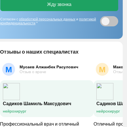
Жду звонка
Согласен с
обработкой персональных данных
и
политикой
конфиденциальности
*
Отзывы о наших специалистах
Мусаев Алжанбек Расулович
Макси
М
М
Отзыв о враче
Отзыв 
Садиков Шамиль Максудович
Садиков Шам
нейрохирург
нейрохирург
Профессиональный врач и отличный
Отличный проф