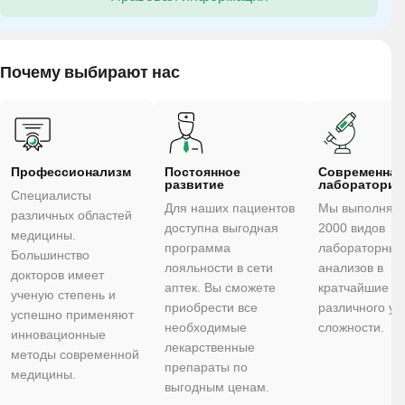
Почему выбирают нас
Профессионализм
Постоянное
Cовременная
развитие
лаборатория
Специалисты
Для наших пациентов
Мы выполняе
различных областей
доступна выгодная
2000 видов
медицины.
программа
лабораторных
Большинство
лояльности в сети
анализов в
докторов имеет
аптек. Вы сможете
кратчайшие ср
ученую степень и
приобрести все
различного ур
успешно применяют
необходимые
сложности.
инновационные
лекарственные
методы современной
препараты по
медицины.
выгодным ценам.