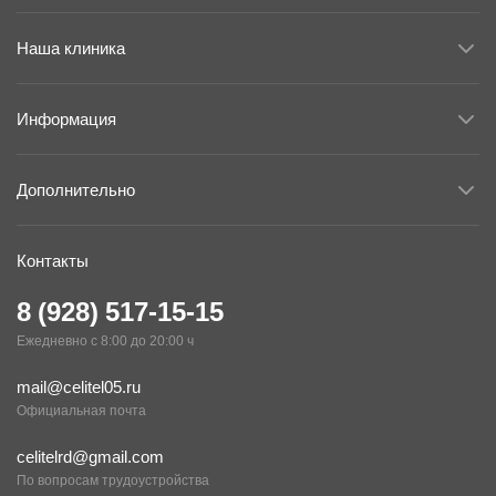
Cреда
08:30-17:00
Наша клиника
Четверг
08:30-17:00
Пятница
08:30-17:00
Информация
Суббота
08:30-14:00
Дополнительно
Контакты
8 (928) 517-15-15
Ежедневно с 8:00 до 20:00 ч
mail@celitel05.ru
Официальная почта
celitelrd@gmail.com
По вопросам трудоустройства